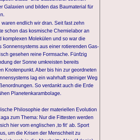
 Galaxien und bilden das Baumaterial für
n.
 waren endlich wir dran. Seit fast zehn
lte schon das kosmische Chemielabor an
 komplexen Molekülen und so war die
s Sonnensystems aus einer rotierenden Gas-
tisch gesehen reine Formsache. Fünfzig
ndung der Sonne umkreisten bereits
en Knotenpunkt. Aber bis hin zur geordneten
onnensystems lag ein wahrhaft steiniger Weg
rößenordnungen. So verdankt auch die Erde
rühen Planetenkarambolage.
dische Philosophie der materiellen Evolution
Raga zum Thema: Nur die Fittesten werden
 sich hier vom englischen ‚to fit‘ ab. Sport
 aus, um die Krisen der Menschheit zu