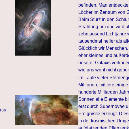
befinden. Man entdeckte
Löcher im Zentrum von G
Beim Sturz in den Schlun
Strahlung um und wird ü
zehntausend Lichtjahre w
tausendmal heller als a
Glücklich wir Menschen,
eher kleines und außer
unserer Galaxis vorfinde
wie uns wohl nicht gebe
Im Laufe vieler Sterneng
Millionen, mittlere einig
hunderte Milliarden Jahr
Sonnen alle Elemente bi
erst durch Supernovae u
aub
Ereignisse erzeugt. Die
in der kosmischen Umgeb
aufplatzenden Pflanzenk