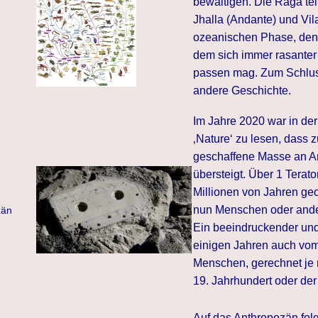
bewältigen. Die Raga teil
Jhalla (Andante) und Vil
ozeanischen Phase, den
dem sich immer rasante
passen mag. Zum Schluss 
andere Geschichte.
Im Jahre 2020 war in der
‚Nature‘ zu lesen, dass
geschaffene Masse an Ar
übersteigt. Über 1 Terat
Millionen von Jahren geo
nun Menschen oder ander
zän
Ein beeindruckender und
einigen Jahren auch vom
Menschen, gerechnet je n
19. Jahrhundert oder de
Auf das Anthropozän folg