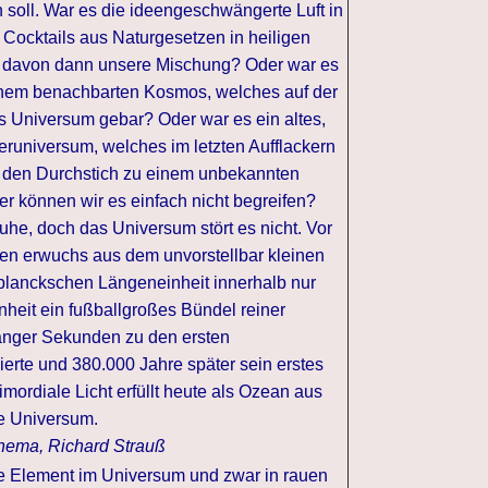
 soll. War es die ideengeschwängerte Luft in
 Cocktails aus Naturgesetzen in heiligen
r davon dann unsere Mischung? Oder war es
inem benachbarten Kosmos, welches auf der
s Universum gebar? Oder war es ein altes,
eruniversum, welches im letzten Aufflackern
n den Durchstich zu einem unbekannten
r können wir es einfach nicht begreifen?
he, doch das Universum stört es nicht. Vor
ren erwuchs aus dem unvorstellbar kleinen
planckschen Längeneinheit innerhalb nur
nheit ein fußballgroßes Bündel reiner
langer Sekunden zu den ersten
erte und 380.000 Jahre später sein erstes
rimordiale Licht erfüllt heute als Ozean aus
e Universum.
Thema, Richard Strauß
te Element im Universum und zwar in rauen