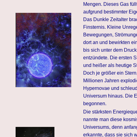
Mengen. Dieses Gas fül
aufgrund bestimmter Eige
Das Dunkle Zeitalter bra
Finsternis. Kleine Unreg
Bewegungen, Strömungen.
dort an und bewirkten e
bis sich unter dem Druc
entzündete. Die ersten S
und heißer als heutige St
Doch je größer ein Stern
Millionen Jahren explodi
Hypernovae und schleude
Universum hinaus. Die E
begonnen.
Die stärksten Energiequ
nannte man diese kosmis
Universums, denn anfangs
erkannte, dass sie sich