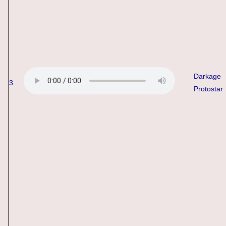
Darkage
3
Protostar