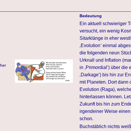
Bedeutung
Ein aktuell schwieriger 
versucht, ein wenig Kosm
Sitarklänge in eher west
‚Evolution
‘
einmal abgese
die folgenden neun Stüc
Urknall und Inflation (m
cher
in ‚Primordial‘) über die
‚Darkage‘) bis hin zur 
mit Planeten. Dort dann 
Evolution (Raga), welch
hinterlassen können. Le
Zukunft bis hin zum Ende
irgendeiner Weise eine
schon.
Buchstäblich nichts we