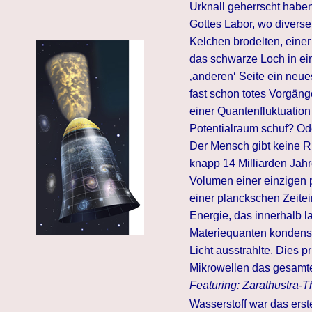
Urknall geherrscht haben
Gottes Labor, wo diverse
Kelchen brodelten, eine
das schwarze Loch in e
‚anderen‘ Seite ein neue
fast schon totes Vorgäng
einer Quantenfluktuatio
Potentialraum schuf? Ode
Der Mensch gibt keine Ru
knapp 14 Milliarden Jah
Volumen einer einzigen 
einer planckschen Zeitei
Energie, das innerhalb 
Materiequanten kondensi
Licht ausstrahlte. Dies p
Mikrowellen das gesamt
Featuring: Zarathustra-
Wasserstoff war das ers