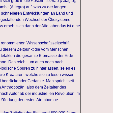
t sich grob in die Abschnitte Alap (Adagio),
ambit (Allegro) auf, was zu der langen
 schnelleren Entwicklungen an Land und
r gestaltenden Wechsel der Ökosysteme
erhebt sich dann der Affe, aber das ist eine
 renommierten Wissenschaftszeitschrift
 zu diesem Zeitpunkt die vom Menschen
tefakten die gesamte Biomasse der Erde
onne. Das reicht, um auch noch nach
logische Spuren zu hinterlassen, seien es
e Kreaturen, welche sie zu lesen wissen.
 bedrückender Gedanke. Man spricht seit
 Anthropozän, also dem Zeitalter des
ach Autor ab der industriellen Revolution im
r Zündung der ersten Atombombe.
t das Zeitalter der Eloi, rund 800.000 Jahre