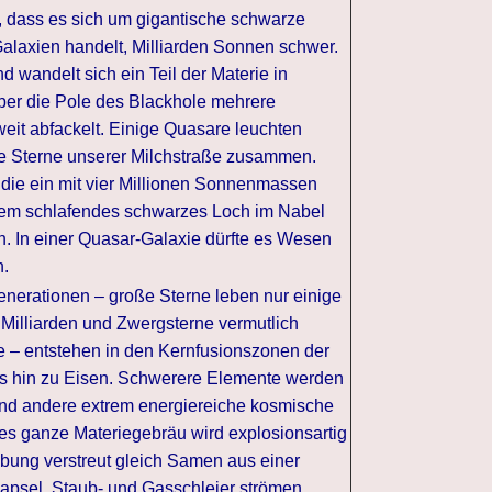
, dass es sich um gigantische schwarze
alaxien handelt, Milliarden Sonnen schwer.
d wandelt sich ein Teil der Materie in
ber die Pole des Blackhole mehrere
eit abfackelt. Einige Quasare leuchten
lle Sterne unserer Milchstraße zusammen.
 die ein mit vier Millionen Sonnenmassen
dem schlafendes schwarzes Loch im Nabel
n. In einer Quasar-Galaxie dürfte es Wesen
n.
enerationen – große Sterne leben nur einige
e Milliarden und Zwergsterne vermutlich
e – entstehen in den Kernfusionszonen der
s hin zu Eisen. Schwerere Elemente werden
nd andere extrem energiereiche kosmische
ses ganze Materiegebräu wird explosionsartig
ung verstreut gleich Samen aus einer
apsel. Staub- und Gasschleier strömen