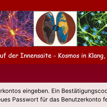
rkontos eingeben. Ein Bestätigungscod
eues Passwort für das Benutzerkonto f